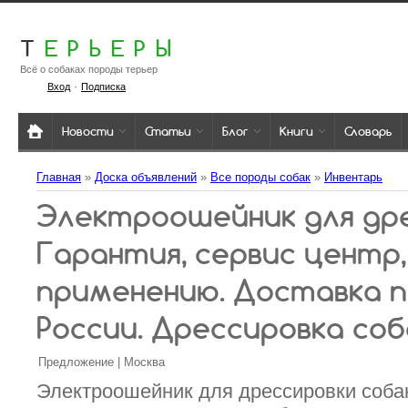
Т
ЕРЬЕРЫ
Всё о собаках породы терьер
·
Вход
Подписка
Новости
Статьи
Блог
Книги
Словарь
Главная
»
Доска объявлений
»
Все породы собак
»
Инвентарь
Электроошейник для дре
Гарантия, сервис центр,
применению. Доставка п
России. Дрессировка соб
Предложение | Москва
Электроошейник для дрессировки соба