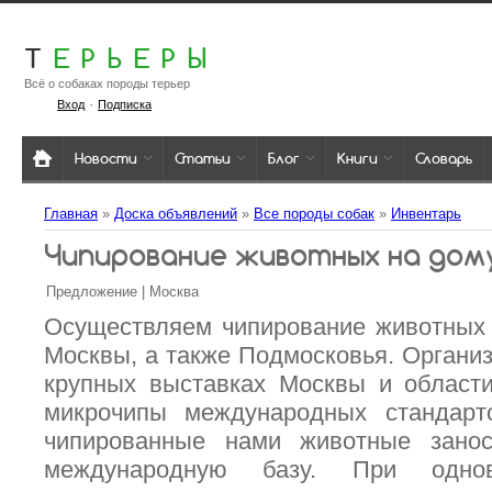
Т
ЕРЬЕРЫ
Всё о собаках породы терьер
·
Вход
Подписка
Новости
Статьи
Блог
Книги
Словарь
Главная
»
Доска объявлений
»
Все породы собак
»
Инвентарь
Чипирование животных на дому
Предложение | Москва
Осуществляем чипирование животных 
Москвы, а также Подмосковья. Организ
крупных выставках Москвы и области
микрочипы международных стандарто
чипированные нами животные зано
международную базу. При однов