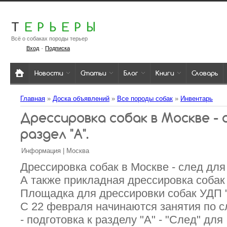
Т
ЕРЬЕРЫ
Всё о собаках породы терьер
·
Вход
Подписка
Новости
Статьи
Блог
Книги
Словарь
Главная
»
Доска объявлений
»
Все породы собак
»
Инвентарь
Дрессировка собак в Москве - сл
раздел "А".
Информация | Москва
Дрессировка собак в Москве - след для 
А также прикладная дрессировка собак 
Площадка для дрессировки собак УДП "
С 22 февраля начинаются занятия по 
- подготовка к разделу "А" - "След" для 