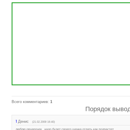
Всего комментариев
:
1
Порядок вывод
1
Денис
(21.02.2009 16:40)
люблю овчарочек...надо будет своего щенка отдать как подрастет