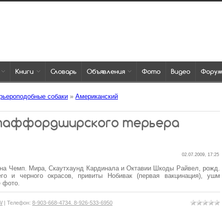
Книги
Словарь
Объявления
Фото
Видео
Фору
рьероподобные собаки
»
Американский
стаффордширского терьера
02.07.2009, 17:25
ына Чемп. Мира, Скаутхаунд Кардинала и Октавии Шкоды Райвел, рожд.
его и черного окрасов, привиты Нобивак (первая вакцинация), ушм
е фото.
W
|
Телефон
:
8-903-668-4734. 8-926-533-6950