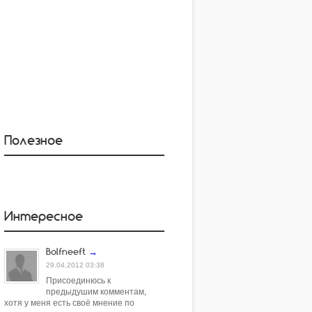
Полезное
Интересное
Bolfneeft
→
29.04.2012 03:38
Присоединюсь к
предыдушим комментам,
хотя у меня есть своё мнение по