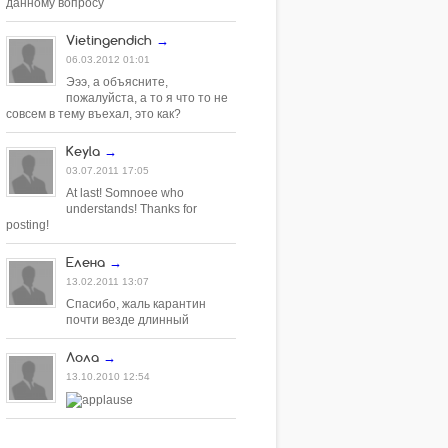
данному вопросу
Vietingendich
→
06.03.2012 01:01
Эээ, а объясните,
пожалуйста, а то я что то не
совсем в тему въехал, это как?
Keyla
→
03.07.2011 17:05
At last! Somnoee who
understands! Thanks for
posting!
Елена
→
13.02.2011 13:07
Спасибо, жаль карантин
почти везде длинный
Лола
→
13.10.2010 12:54