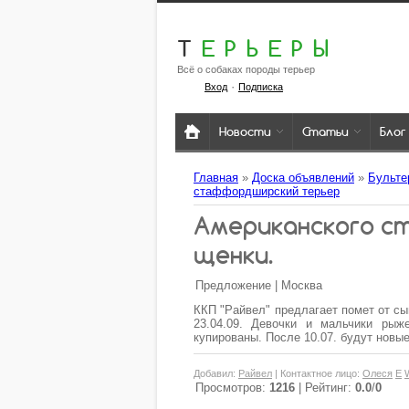
Т
ЕРЬЕРЫ
Всё о собаках породы терьер
·
Вход
Подписка
Новости
Статьи
Блог
Главная
»
Доска объявлений
»
Бульте
стаффордширский терьер
Американского 
щенки.
Предложение | Москва
ККП "Райвел" предлагает помет от с
23.04.09. Девочки и мальчики рыж
купированы. После 10.07. будут новы
Добавил
:
Райвел
|
Контактное лицо
:
Олеся
E
Просмотров
:
1216
|
Рейтинг
:
0.0
/
0