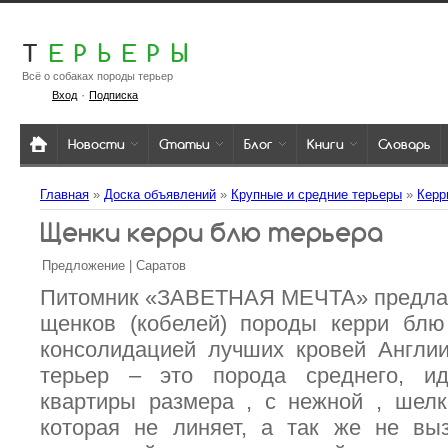
Т
ЕРЬЕРЫ
Всё о собаках породы терьер
·
Вход
Подписка
Новости
Статьи
Блог
Книги
Словарь
Главная
»
Доска объявлений
»
Крупные и средние терьеры
»
Керр
Щенки керри блю терьера
Предложение | Саратов
Питомник «ЗАВЕТНАЯ МЕЧТА» предла
щенков (кобелей) породы керри блю 
консолидацией лучших кровей Англи
терьер – это порода среднего, ид
квартиры размера , с нежной , шелк
которая не линяет, а так же не вы