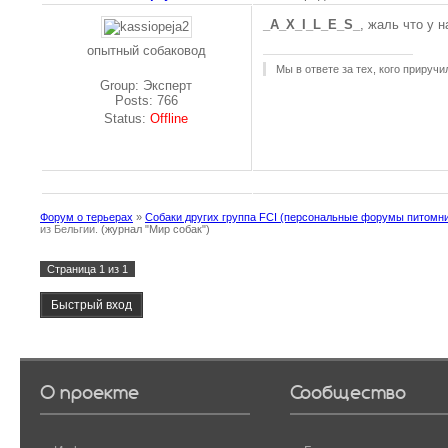
_A_X_I_L_E_S_
, жаль что у 
опытный собаковод
Мы в ответе за тех, кого приручи
Group: Эксперт
Posts:
766
Status:
Offline
Форум о терьерах
»
Собаки других группа FCI (персональные форумы питомн
из Бельгии.
(журнал "Мир собак")
1
Страница
1
из
1
О проекте
Сообщество