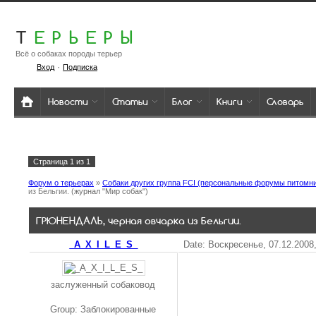
Т
ЕРЬЕРЫ
Всё о собаках породы терьер
·
Вход
Подписка
Новости
Статьи
Блог
Книги
Словарь
1
Страница
1
из
1
Форум о терьерах
»
Собаки других группа FCI (персональные форумы питомн
из Бельгии.
(журнал "Мир собак")
ГРЮНЕНДАЛЬ, черная овчарка из Бельгии.
_A_X_I_L_E_S_
Date: Воскресенье, 07.12.2008
заслуженный собаковод
Group: Заблокированные