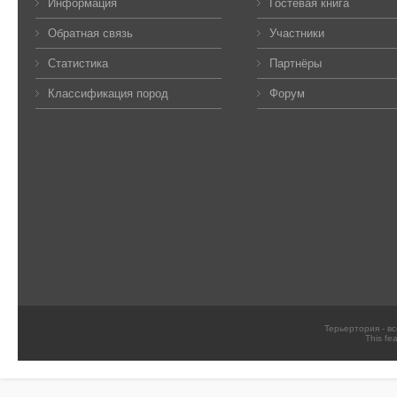
Информация
Гостевая книга
Обратная связь
Участники
Статистика
Партнёры
Классификация пород
Форум
Терьертория - в
This fe