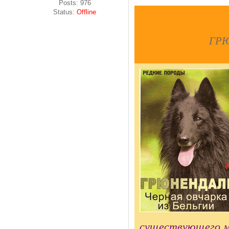
Posts:
976
Status:
Offline
ГРЮ
существующего м