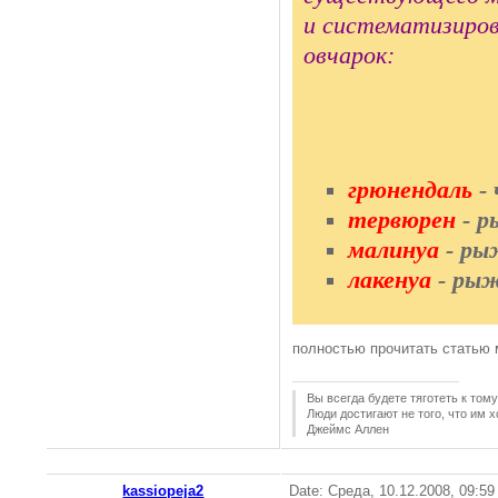
и систематизиров
овчарок:
грюнендаль
- 
тервюрен
- р
малинуа
- ры
лакенуа
- рыж
полностью прочитать статью
Вы всегда будете тяготеть к тому
Люди достигают не того, что им х
Джеймс Аллен
kassiopeja2
Date: Среда, 10.12.2008, 09:5